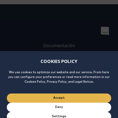
Documentación
Trabaja con nosotros
COOKIES POLICY
Contacto
We use cookies to optimize our website and our service. From here
you can configure your preferences or read more information in our
Cookies Policy, Privacy Policy, and Legal Notice.
Accept
Deny
Aviso
Política de
Política de
Integrity
Legal
privacidad
cookies
Line
Settings