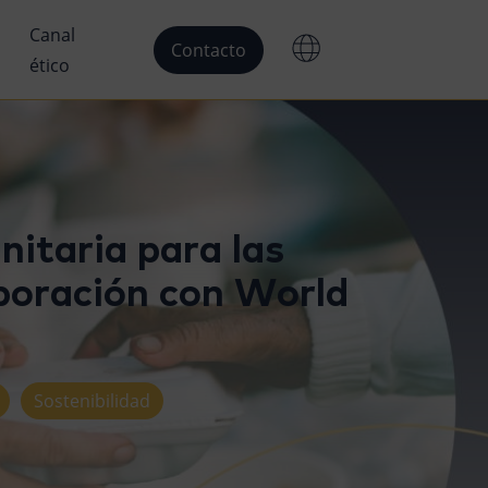
Canal
Contacto
ético
taria para las
boración con World
Sostenibilidad