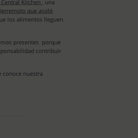
entral Kitchen ,
una
t
erremoto que asoló
que los alimentos lleguen
tamos presentes porque
ponsabilidad contribuir
 y conoce nuestra