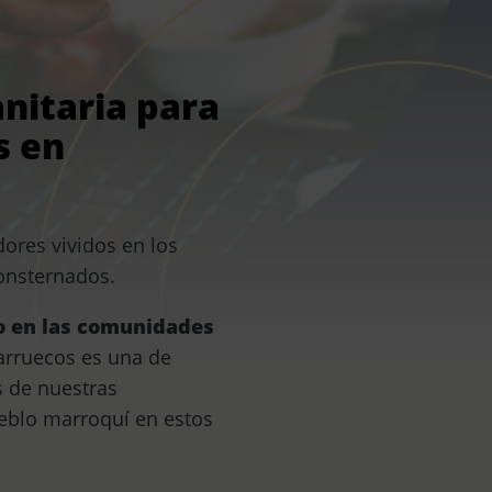
nitaria para
s en
ores vividos en los
consternados.
o en las comunidades
arruecos es una de
s de nuestras
ueblo marroquí en estos