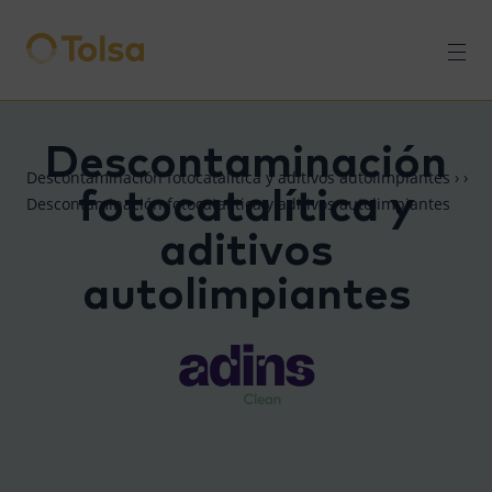
Men
Descontaminación
Descontaminación fotocatalítica y aditivos autolimpiantes
›
›
fotocatalítica y
Descontaminación fotocatalítica y aditivos autolimpiantes
aditivos
autolimpiantes