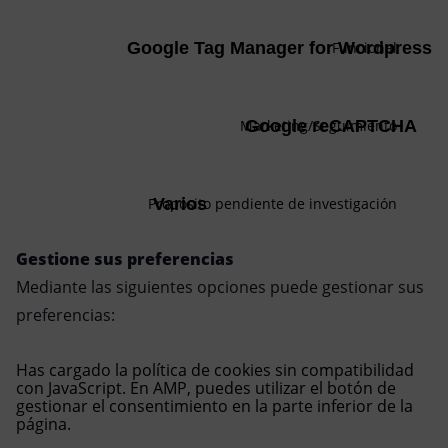
Consent
to
service
Google Tag Manager for Wordpress
Funcional
google-
tag-
Consent
manager-
to
for-
service
Marketing/Seguimiento
Google reCAPTCHA
wordpress
google-
recaptcha
Consent
to
service
Propósito pendiente de investigación
Varios
varios
Gestione sus preferencias
Mediante las siguientes opciones puede gestionar sus
preferencias:
Has cargado la política de cookies sin compatibilidad
con JavaScript. En AMP, puedes utilizar el botón de
gestionar el consentimiento en la parte inferior de la
página.