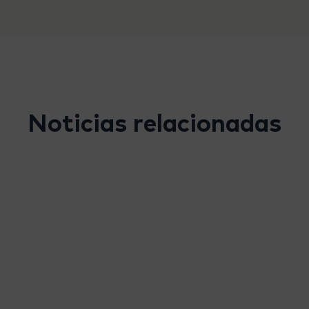
Noticias relacionadas
La responsabilidad
social corporativa de
Tolsa en ...
Derechos Humanos
Senegal
RSC
Sostenibilidad
En Tolsa tenemos un compromiso continuo con las