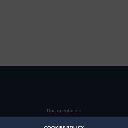
comunidades en las que estamos presentes. Nos
involucramos por el desarrollo e igualdad de
oportunidades en Senegal.
Documentación
Trabaja con nosotros
COOKIES POLICY