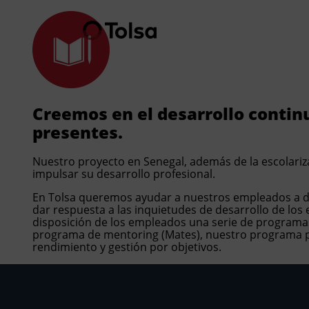
Empresa
Empresa
Nuestras s
Creemos en el desarrollo conti
presentes.
Ac
Fu
Nuestro proyecto en Senegal, además de la escolariz
impulsar su desarrollo profesional.
Nu
In
En Tolsa queremos ayudar a nuestros empleados a des
Tr
En
dar respuesta a las inquietudes de desarrollo de lo
disposición de los empleados una serie de programas 
programa de mentoring (Mates), nuestro programa para
Do
Li
rendimiento y gestión por objetivos.
No
Pe