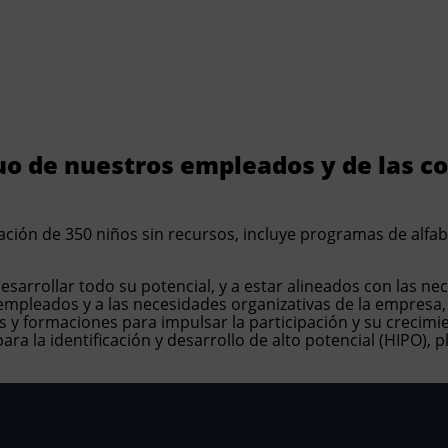
Nuestras
Sostenibilidad
Innovación
soluciones
oluciones
nuo de nuestros empleados y de las 
erca de Tolsa
nctional Additives
ación de 350 niños sin recursos, incluye programas de alfa
estras instalaciones
dustry Solutions
arrollar todo su potencial, y a estar alineados con las n
abaja con nosotros
vironmental
s empleados y a las necesidades organizativas de la empres
y formaciones para impulsar la participación y su crecimie
 la identificación y desarrollo de alto potencial (HIPO), pl
cumentación
fe Science
ticias
t Care