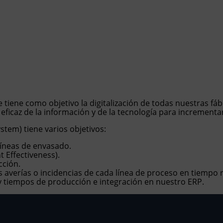
Nuestras
Sostenibilidad
Innovación
soluciones
oluciones
 tiene como objetivo la digitalización de todas nuestras fáb
erca de Tolsa
nctional Additives
ficaz de la información y de la tecnología para incrementa
estras instalaciones
dustry Solutions
tem) tiene varios objetivos:
líneas de envasado.
abaja con nosotros
vironmental
 Effectiveness).
cción.
cumentación
fe Science
s averías o incidencias de cada línea de proceso en tiempo r
 tiempos de producción e integración en nuestro ERP.
ticias
t Care