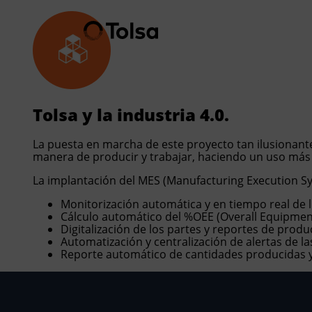
Empresa
Empresa
Nuestras s
Tolsa y la industria 4.0.
La puesta en marcha de este proyecto tan ilusionante
Ac
Fu
manera de producir y trabajar, haciendo un uso más e
Nu
In
La implantación del MES (Manufacturing Execution Sys
Monitorización automática y en tiempo real de 
Tr
En
Cálculo automático del %OEE (Overall Equipment
Digitalización de los partes y reportes de produ
Do
Li
Automatización y centralización de alertas de la
Reporte automático de cantidades producidas y
No
Pe