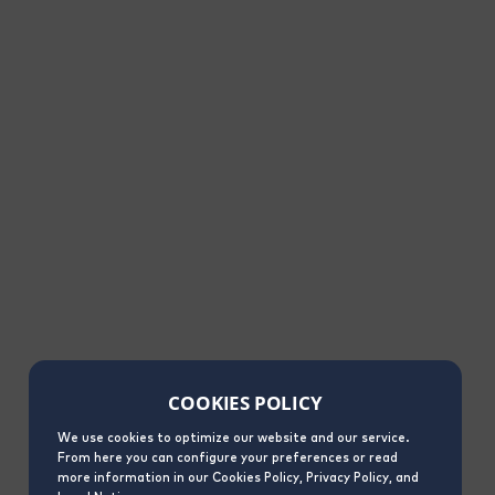
COOKIES POLICY
We use cookies to optimize our website and our service.
From here you can configure your preferences or read
more information in our Cookies Policy, Privacy Policy, and